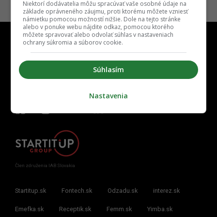
Niektorí dodávatelia môžu spracúvať vaše osobné údaje na
základe oprávneného záujmu, proti ktorému môžete vzniesť
námietku pomocou možností nižšie. Dole na tejto stránke
alebo v ponuke webu nájdite odkaz, pomocou ktorého
môžete spravovať alebo odvolať súhlas v nastaveniach
ochrany súkromia a súborov cookie.
Súhlasím
Kontakt
Inzercia
Cenník
Redakcia
Kariéra
Nastavenia
Člen združenia IAB Slovakia
Startitup.sk
Fontech.sk
Odzadu.sk
interez.sk
Emefka.sk
Receptik.sk
Femm.sk
Yimba.sk