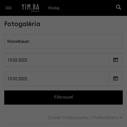
Fotogaléria
Filtrovať
Zoradiť:
Podľa projektu
|
Podľa dátumu