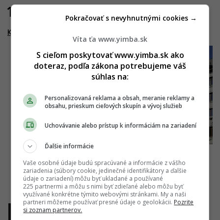
13.02.2022
Pokračovať s nevyhnutnými cookies →
Kesselbauer
Víta ťa www.yimba.sk
S cieľom poskytovať www.yimba.sk ako
doteraz, podľa zákona potrebujeme váš
súhlas na:
Personalizovaná reklama a obsah, meranie reklamy a
obsahu, prieskum cieľových skupín a vývoj služieb
Uchovávanie alebo prístup k informáciám na zariadení
Ďalšie informácie
Vaše osobné údaje budú spracúvané a informácie z vášho
zariadenia (súbory cookie, jedinečné identifikátory a ďalšie
údaje o zariadení) môžu byť ukladané a používané
225 partnermi a môžu s nimi byť zdieľané alebo môžu byť
využívané konkrétne týmito webovými stránkami. My a naši
partneri môžeme používať presné údaje o geolokácii.
Pozrite
si zoznam partnerov.
1