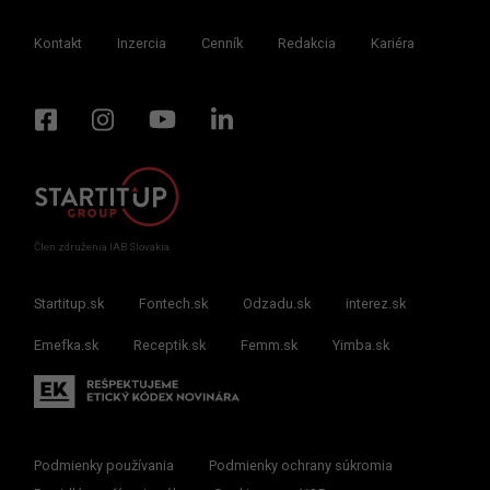
Kontakt
Inzercia
Cenník
Redakcia
Kariéra
Člen združenia IAB Slovakia
Startitup.sk
Fontech.sk
Odzadu.sk
interez.sk
Emefka.sk
Receptik.sk
Femm.sk
Yimba.sk
Podmienky používania
Podmienky ochrany súkromia