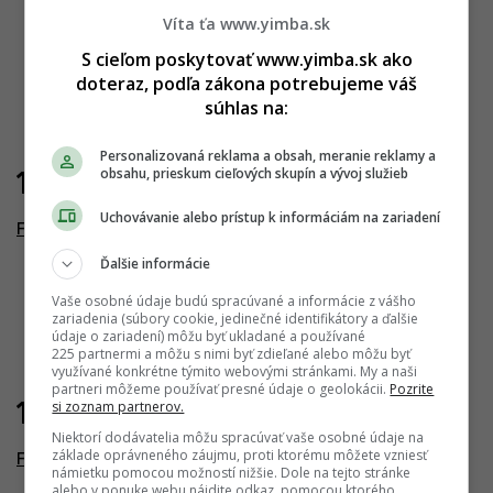
Víta ťa www.yimba.sk
S cieľom poskytovať www.yimba.sk ako
doteraz, podľa zákona potrebujeme váš
súhlas na:
Personalizovaná reklama a obsah, meranie reklamy a
obsahu, prieskum cieľových skupín a vývoj služieb
10.10.2024
Uchovávanie alebo prístup k informáciám na zariadení
Florian Residence
Ďalšie informácie
Vaše osobné údaje budú spracúvané a informácie z vášho
zariadenia (súbory cookie, jedinečné identifikátory a ďalšie
údaje o zariadení) môžu byť ukladané a používané
225 partnermi a môžu s nimi byť zdieľané alebo môžu byť
využívané konkrétne týmito webovými stránkami. My a naši
partneri môžeme používať presné údaje o geolokácii.
Pozrite
si zoznam partnerov.
17.06.2024
Niektorí dodávatelia môžu spracúvať vaše osobné údaje na
základe oprávneného záujmu, proti ktorému môžete vzniesť
Florian Residence
námietku pomocou možností nižšie. Dole na tejto stránke
alebo v ponuke webu nájdite odkaz, pomocou ktorého