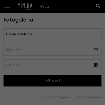
Fotogaléria
Filtrovať
Zoradiť:
Podľa projektu
|
Podľa dátumu