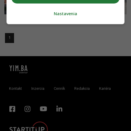
Nastavenia
1
Kontakt
Inzercia
Cenník
Redakcia
Kariéra