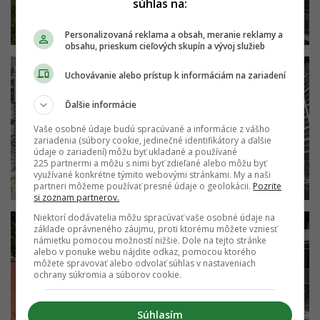
súhlas na:
Personalizovaná reklama a obsah, meranie reklamy a
obsahu, prieskum cieľových skupín a vývoj služieb
Uchovávanie alebo prístup k informáciám na zariadení
Ďalšie informácie
Vaše osobné údaje budú spracúvané a informácie z vášho
zariadenia (súbory cookie, jedinečné identifikátory a ďalšie
údaje o zariadení) môžu byť ukladané a používané
225 partnermi a môžu s nimi byť zdieľané alebo môžu byť
využívané konkrétne týmito webovými stránkami. My a naši
partneri môžeme používať presné údaje o geolokácii.
Pozrite
si zoznam partnerov.
Niektorí dodávatelia môžu spracúvať vaše osobné údaje na
základe oprávneného záujmu, proti ktorému môžete vzniesť
námietku pomocou možností nižšie. Dole na tejto stránke
alebo v ponuke webu nájdite odkaz, pomocou ktorého
môžete spravovať alebo odvolať súhlas v nastaveniach
ochrany súkromia a súborov cookie.
Súhlasím