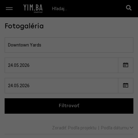
Fotogaléria
Filtrovať
Zoradiť:
Podľa projektu
|
Podľa dátumu