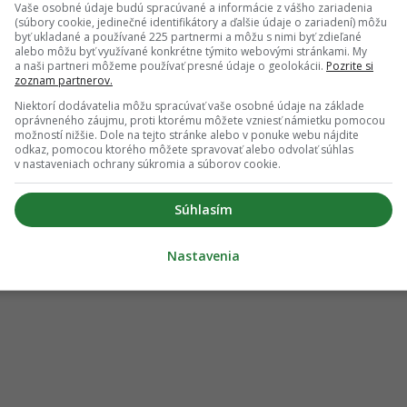
Vaše osobné údaje budú spracúvané a informácie z vášho zariadenia
(súbory cookie, jedinečné identifikátory a ďalšie údaje o zariadení) môžu
byť ukladané a používané 225 partnermi a môžu s nimi byť zdieľané
alebo môžu byť využívané konkrétne týmito webovými stránkami. My
a naši partneri môžeme používať presné údaje o geolokácii.
Pozrite si
zoznam partnerov.
Niektorí dodávatelia môžu spracúvať vaše osobné údaje na základe
oprávneného záujmu, proti ktorému môžete vzniesť námietku pomocou
možností nižšie. Dole na tejto stránke alebo v ponuke webu nájdite
odkaz, pomocou ktorého môžete spravovať alebo odvolať súhlas
v nastaveniach ochrany súkromia a súborov cookie.
Súhlasím
Nastavenia