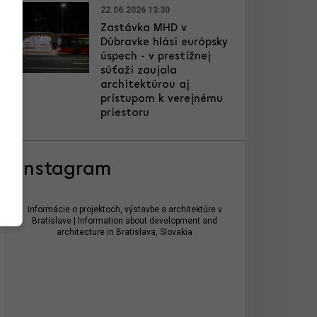
22.06.2026 13:30
Zastávka MHD v
Dúbravke hlási európsky
úspech - v prestížnej
súťaži zaujala
architektúrou aj
prístupom k verejnému
priestoru
Instagram
Informácie o projektoch, výstavbe a architektúre v
Bratislave | Information about development and
architecture in Bratislava, Slovakia