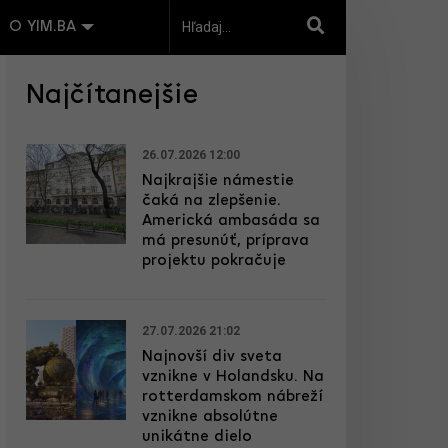
O YIM.BA
Najčítanejšie
26.07.2026 12:00
Najkrajšie námestie
čaká na zlepšenie.
Americká ambasáda sa
má presunúť, príprava
projektu pokračuje
27.07.2026 21:02
Najnovší div sveta
vznikne v Holandsku. Na
rotterdamskom nábreží
vznikne absolútne
unikátne dielo