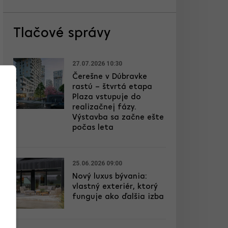
Tlačové správy
27.07.2026 10:30
Čerešne v Dúbravke
rastú – štvrtá etapa
Plaza vstupuje do
realizačnej fázy.
Výstavba sa začne ešte
počas leta
25.06.2026 09:00
Nový luxus bývania:
vlastný exteriér, ktorý
funguje ako ďalšia izba