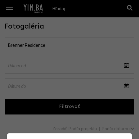
Fotogaléria
Filtrovať
Zoradiť:
Podľa projektu
|
Podľa dátumu