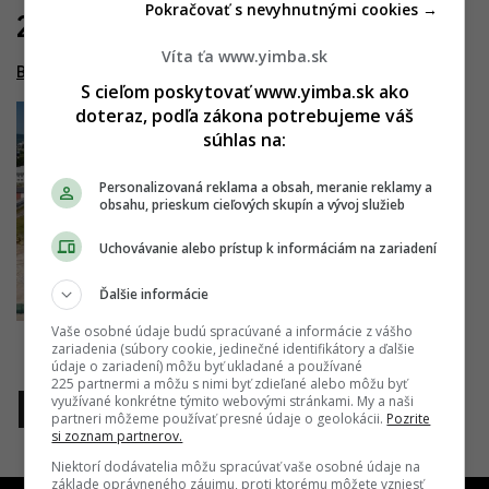
Pokračovať s nevyhnutnými cookies →
24.05.2026
Víta ťa www.yimba.sk
Brenner Residence
S cieľom poskytovať www.yimba.sk ako
doteraz, podľa zákona potrebujeme váš
súhlas na:
Personalizovaná reklama a obsah, meranie reklamy a
obsahu, prieskum cieľových skupín a vývoj služieb
Uchovávanie alebo prístup k informáciám na zariadení
Ďalšie informácie
Vaše osobné údaje budú spracúvané a informácie z vášho
zariadenia (súbory cookie, jedinečné identifikátory a ďalšie
údaje o zariadení) môžu byť ukladané a používané
225 partnermi a môžu s nimi byť zdieľané alebo môžu byť
využívané konkrétne týmito webovými stránkami. My a naši
1
partneri môžeme používať presné údaje o geolokácii.
Pozrite
si zoznam partnerov.
Niektorí dodávatelia môžu spracúvať vaše osobné údaje na
základe oprávneného záujmu, proti ktorému môžete vzniesť