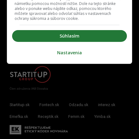
námietku pomocou možností nižšie. Dole na tejto stránke
alebo v ponuke webu nájdite odkaz, pomocou ktorého
môžete spravovať alebo odvolať súhlas v nastaveniach
ochrany súkromia a súborov cookie.
Kontakt
Inzercia
Cenník
Redakcia
Kariéra
Súhlasím
Nastavenia
Člen združenia IAB Slovakia
Startitup.sk
Fontech.sk
Odzadu.sk
interez.sk
Emefka.sk
Receptik.sk
Femm.sk
Yimba.sk