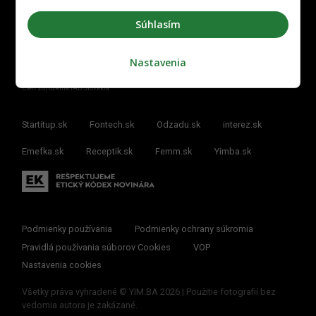
Súhlasím
Nastavenia
Člen združenia IAB Slovakia
Startitup.sk
Fontech.sk
Odzadu.sk
interez.sk
Emefka.sk
Receptik.sk
Femm.sk
Yimba.sk
Podmienky používania
Podmienky ochrany súkromia
Pravidlá používania súborov Cookies
VOP
Nastavenia cookies
Všetky práva vyhradené © YIM.BA 2026 | Použitie fotografií bez
vedomia autora je zakázané.