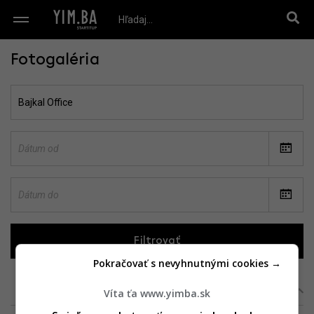
Fotogaléria
Filtrovať
Pokračovať s nevyhnutnými cookies →
Zoradiť:
Podľa projektu
|
Podľa dátumu
Víta ťa www.yimba.sk