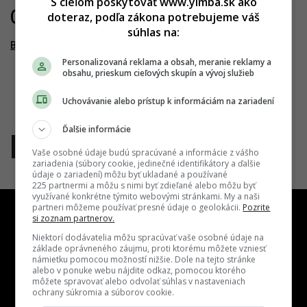
S cieľom poskytovať www.yimba.sk ako
03.12.2025
doteraz, podľa zákona potrebujeme váš
súhlas na:
Bajkal Office
Personalizovaná reklama a obsah, meranie reklamy a
obsahu, prieskum cieľových skupín a vývoj služieb
Uchovávanie alebo prístup k informáciám na zariadení
Ďalšie informácie
1
Vaše osobné údaje budú spracúvané a informácie z vášho
zariadenia (súbory cookie, jedinečné identifikátory a ďalšie
údaje o zariadení) môžu byť ukladané a používané
225 partnermi a môžu s nimi byť zdieľané alebo môžu byť
využívané konkrétne týmito webovými stránkami. My a naši
partneri môžeme používať presné údaje o geolokácii.
Pozrite
si zoznam partnerov.
Niektorí dodávatelia môžu spracúvať vaše osobné údaje na
základe oprávneného záujmu, proti ktorému môžete vzniesť
námietku pomocou možností nižšie. Dole na tejto stránke
Kontakt
Inzercia
Cenník
Redakcia
Kariéra
alebo v ponuke webu nájdite odkaz, pomocou ktorého
môžete spravovať alebo odvolať súhlas v nastaveniach
ochrany súkromia a súborov cookie.