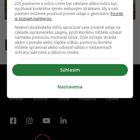
225 partnermi a môžu s nimi byť zdieľané alebo môžu byť
využívané konkrétne týmito webovými stránkami. My a naši
partneri môžeme používať presné údaje o geolokácii.
Pozrite
si zoznam partnerov.
Niektorí dodávatelia môžu spracúvať vaše osobné údaje na
základe oprávneného záujmu, proti ktorému môžete vzniesť
námietku pomocou možností nižšie. Dole na tejto stránke
alebo v ponuke webu nájdite odkaz, pomocou ktorého
1
môžete spravovať alebo odvolať súhlas v nastaveniach
ochrany súkromia a súborov cookie.
Súhlasím
Nastavenia
Kontakt
Inzercia
Cenník
Redakcia
Kariéra