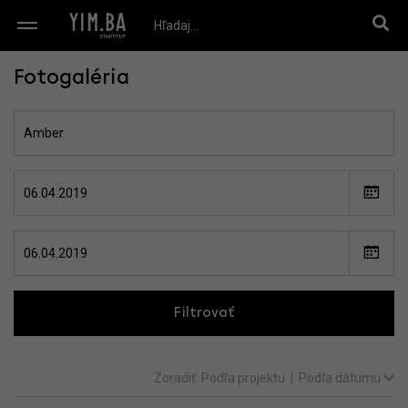
Fotogaléria
Filtrovať
Zoradiť:
Podľa projektu
|
Podľa dátumu