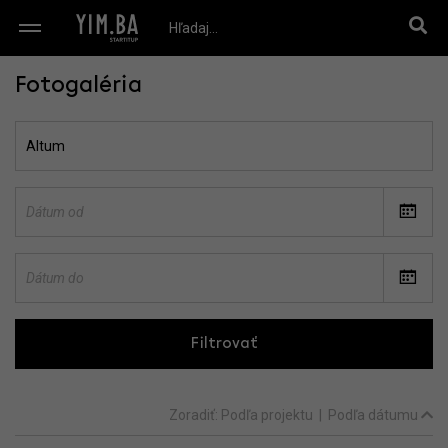
Fotogaléria
Filtrovať
Zoradiť:
Podľa projektu
|
Podľa dátumu