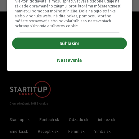
Niektorí dodávatelia môžu spracúvať vaše osobné údaje na
základe oprávneného záujmu, proti ktorému môžete vzniesť
námietku pomocou možností nižšie. Dole na tejto stránke
alebo v ponuke webu nájdite odkaz, pomocou ktorého
môžete spravovať alebo odvolať súhlas v nastaveniach
ochrany súkromia a súborov cookie.
Súhlasím
Kontakt
Inzercia
Cenník
Redakcia
Kariéra
Nastavenia
Člen združenia IAB Slovakia
Startitup.sk
Fontech.sk
Odzadu.sk
interez.sk
Emefka.sk
Receptik.sk
Femm.sk
Yimba.sk