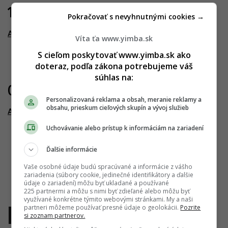
17.01.2025
Pokračovať s nevyhnutnými cookies →
Altum
Víta ťa www.yimba.sk
S cieľom poskytovať www.yimba.sk ako
doteraz, podľa zákona potrebujeme váš
súhlas na:
08.11.2025
Personalizovaná reklama a obsah, meranie reklamy a
obsahu, prieskum cieľových skupín a vývoj služieb
Altum
Uchovávanie alebo prístup k informáciám na zariadení
Ďalšie informácie
Vaše osobné údaje budú spracúvané a informácie z vášho
zariadenia (súbory cookie, jedinečné identifikátory a ďalšie
údaje o zariadení) môžu byť ukladané a používané
225 partnermi a môžu s nimi byť zdieľané alebo môžu byť
využívané konkrétne týmito webovými stránkami. My a naši
partneri môžeme používať presné údaje o geolokácii.
Pozrite
si zoznam partnerov.
1