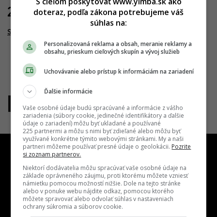
S cieľom poskytovať www.yimba.sk ako
23.08.2017
doteraz, podľa zákona potrebujeme váš
súhlas na:
Stein2 Offices
Personalizovaná reklama a obsah, meranie reklamy a
obsahu, prieskum cieľových skupín a vývoj služieb
Uchovávanie alebo prístup k informáciám na zariadení
Ďalšie informácie
1
Vaše osobné údaje budú spracúvané a informácie z vášho
zariadenia (súbory cookie, jedinečné identifikátory a ďalšie
údaje o zariadení) môžu byť ukladané a používané
225 partnermi a môžu s nimi byť zdieľané alebo môžu byť
využívané konkrétne týmito webovými stránkami. My a naši
partneri môžeme používať presné údaje o geolokácii.
Pozrite
si zoznam partnerov.
Niektorí dodávatelia môžu spracúvať vaše osobné údaje na
základe oprávneného záujmu, proti ktorému môžete vzniesť
námietku pomocou možností nižšie. Dole na tejto stránke
Kontakt
Inzercia
Cenník
Redakcia
Kariéra
alebo v ponuke webu nájdite odkaz, pomocou ktorého
môžete spravovať alebo odvolať súhlas v nastaveniach
ochrany súkromia a súborov cookie.