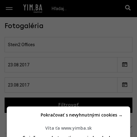
Fotogaléria
Filtrovať
Pokračovať s nevyhnutnými cookies →
Zoradiť:
Podľa projektu
|
Podľa dátumu
Víta ťa www.yimba.sk