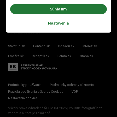
Súhlasím
Nastavenia
Člen združenia IAB Slovakia
Startitup.sk
Fontech.sk
Odzadu.sk
interez.sk
Emefka.sk
Receptik.sk
Femm.sk
Yimba.sk
Podmienky používania
Podmienky ochrany súkromia
Pravidlá používania súborov Cookies
VOP
Nastavenia cookies
Všetky práva vyhradené © YIM.BA 2026 | Použitie fotografií bez
vedomia autora je zakázané.