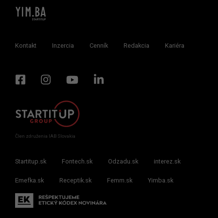
Kontakt
Inzercia
Cenník
Redakcia
Kariéra
Člen združenia IAB Slovakia
Startitup.sk
Fontech.sk
Odzadu.sk
interez.sk
Emefka.sk
Receptik.sk
Femm.sk
Yimba.sk