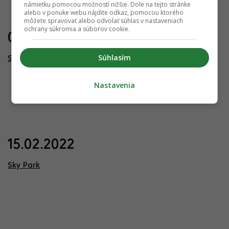
námietku pomocou možností nižšie. Dole na tejto stránke
alebo v ponuke webu nájdite odkaz, pomocou ktorého
môžete spravovať alebo odvolať súhlas v nastaveniach
ochrany súkromia a súborov cookie.
07.05.2022
Súhlasím
Sky Park
Nastavenia
15.02.2022
Sky Park