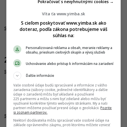
Pokračovať s nevyhnutnými cookies →
Víta ťa www.yimba.sk
S cieľom poskytovať www.yimba.sk ako
doteraz, podľa zákona potrebujeme váš
Sky Park Tower & Offices
súhlas na:
Personalizovaná reklama a obsah, meranie reklamy a
obsahu, prieskum cieľových skupín a vývoj služieb
22.07.2022
Uchovávanie alebo prístup k informáciám na zariadení
Sky Park
Ďalšie informácie
Vaše osobné údaje budú spracúvané a informácie z vášho
zariadenia (súbory cookie, jedinečné identifikátory a ďalšie
údaje o zariadení) môžu byť ukladané a používané
225 partnermi a môžu s nimi byť zdieľané alebo môžu byť
využívané konkrétne týmito webovými stránkami. My a naši
partneri môžeme používať presné údaje o geolokácii.
Pozrite
si zoznam partnerov.
Sky Park Tower & Offices
Niektorí dodávatelia môžu spracúvať vaše osobné údaje na
základe oprávneného záujmu, proti ktorému môžete vzniesť