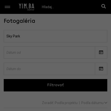
Fotogaléria
Filtrovať
Zoradiť:
Podľa projektu
|
Podľa dátumu