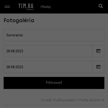
Fotogaléria
Filtrovať
Zoradiť:
Podľa projektu
|
Podľa dátumu