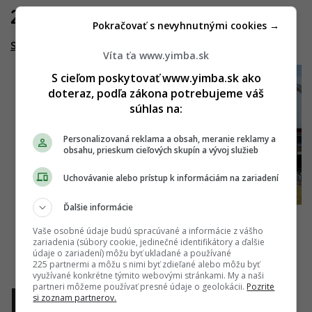
28.08.2023
Pokračovať s nevyhnutnými cookies →
Semiramis
Víta ťa www.yimba.sk
S cieľom poskytovať www.yimba.sk ako
doteraz, podľa zákona potrebujeme váš
súhlas na:
Personalizovaná reklama a obsah, meranie reklamy a
obsahu, prieskum cieľových skupín a vývoj služieb
Uchovávanie alebo prístup k informáciám na zariadení
Ďalšie informácie
Vaše osobné údaje budú spracúvané a informácie z vášho
zariadenia (súbory cookie, jedinečné identifikátory a ďalšie
údaje o zariadení) môžu byť ukladané a používané
225 partnermi a môžu s nimi byť zdieľané alebo môžu byť
využívané konkrétne týmito webovými stránkami. My a naši
partneri môžeme používať presné údaje o geolokácii.
Pozrite
si zoznam partnerov.
1