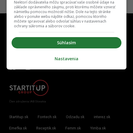
Niektorí dodávatelia môžu spracúvať vaše osobné údaje na
základe oprávneného záujmu, proti ktorému môžete vzniesť
námietku pomocou možností nižšie. Dole na tejto stránke
alebo v ponuke webu nájdite odkaz, pomocou ktorého
môžete spravovať alebo odvolať súhlas v nastaveniach
ochrany súkromia a súborov cookie.
Súhlasím
Kontakt
Inzercia
Cenník
Redakcia
Kariéra
Nastavenia
Člen združenia IAB Slovakia
Startitup.sk
Fontech.sk
Odzadu.sk
interez.sk
Emefka.sk
Receptik.sk
Femm.sk
Yimba.sk